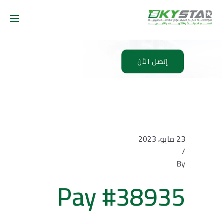
إتصل الأن
23 مايو، 2023
/
By
Pay #38935