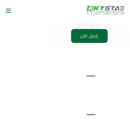
إتصل الأن
Smart Home
Home
Upgradation
Decor
Home Interior
Home