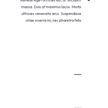
Aenean eget ultricies elit, at tincidunt
massa. Duis at maximus lacus. Morbi
ultricies venenatis arcu. Suspendisse
vitae viverra mi, nec pharetra felis.
Fixing A Water
Plumbing
Pipe